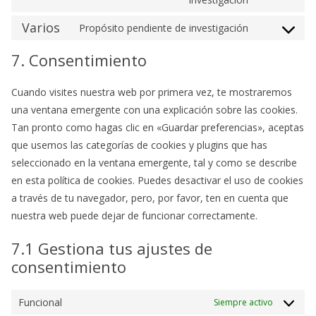
clarity
google-
to
Varios
Propósito pendiente de investigación
various-
service
Consent
services
mixpanel
to
7. Consentimiento
service
varios
Cuando visites nuestra web por primera vez, te mostraremos
una ventana emergente con una explicación sobre las cookies.
Tan pronto como hagas clic en «Guardar preferencias», aceptas
que usemos las categorías de cookies y plugins que has
seleccionado en la ventana emergente, tal y como se describe
en esta política de cookies. Puedes desactivar el uso de cookies
a través de tu navegador, pero, por favor, ten en cuenta que
nuestra web puede dejar de funcionar correctamente.
7.1 Gestiona tus ajustes de
consentimiento
Funcional
Siempre activo