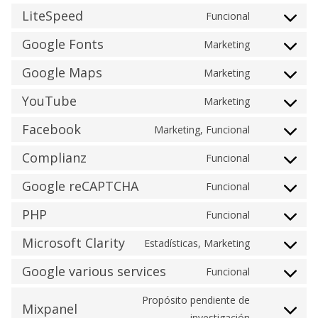
service
to
LiteSpeed
Funcional
wordpress
Consent
service
to
Google Fonts
Marketing
google-
Consent
service
analytics
to
Google Maps
Marketing
litespeed
Consent
service
to
YouTube
Marketing
google-
Consent
service
fonts
to
Facebook
Marketing, Funcional
google-
Consent
service
maps
to
Complianz
Funcional
youtube
Consent
service
to
Google reCAPTCHA
Funcional
facebook
Consent
service
to
PHP
Funcional
complianz
Consent
service
to
Microsoft Clarity
Estadísticas, Marketing
google-
Consent
service
recaptcha
to
Google various services
Funcional
php
Consent
service
to
Propósito pendiente de
microsoft-
Mixpanel
service
Consent
investigación