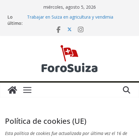
Saltar
miércoles, agosto 5, 2026
Trabajar en Suiza en la temporada de invierno
al
Lo
Trabajar en Suiza en agricultura y vendimia
contenido
último:
Cómo redactar un CV y una carta de motivación en
Suiza: la guía completa
Factura de la luz en Suiza: análisis real
La cesta de la compra en Suiza y en España en
2025
Política de cookies (UE)
Esta política de cookies fue actualizada por última vez el 16 de