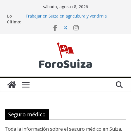
Saltar
sábado, agosto 8, 2026
al
Lo
Trabajar en Suiza en agricultura y vendimia
contenido
último:
Cómo redactar un CV y una carta de motivación en
Suiza: la guía completa
Factura de la luz en Suiza: análisis real
La cesta de la compra en Suiza y en España en
2025
Trabajar en Suiza en la temporada de invierno
Seguro médico
Toda la información sobre el seguro médico en Suiza.