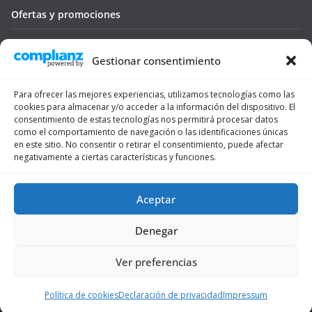
Ofertas y promociones
Seguro médico
Gestionar consentimiento
Tienda
Para ofrecer las mejores experiencias, utilizamos tecnologías como las
Trámites
cookies para almacenar y/o acceder a la información del dispositivo. El
consentimiento de estas tecnologías nos permitirá procesar datos
Viajar
como el comportamiento de navegación o las identificaciones únicas
en este sitio. No consentir o retirar el consentimiento, puede afectar
negativamente a ciertas características y funciones.
Vivienda
Vivir
Aceptar
Denegar
Ver preferencias
Copyright © 2026
ForoSuiza
. Todos los derechos reservados.
Tema:
ColorMag
por ThemeGrill. Funciona con
WordPress
.
Política de cookies
Declaración de privacidad
Impressum