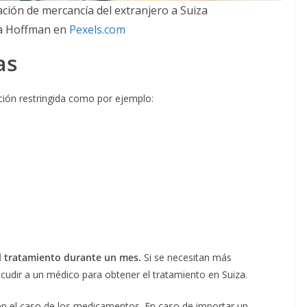
ción de mercancía del extranjero a Suiza
ta Hoffman en
Pexels.com
as
ción restringida como por ejemplo:
l tratamiento durante un mes.
Si se necesitan más
udir a un médico para obtener el tratamiento en Suiza.
 en el caso de los medicamentos. En caso de importar un