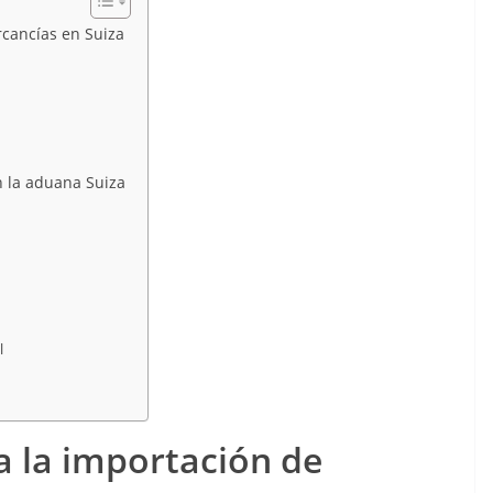
rcancías en Suiza
en la aduana Suiza
l
a la importación de