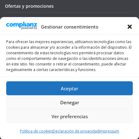
Ofertas y promociones
Seguro médico
Gestionar consentimiento
Tienda
Para ofrecer las mejores experiencias, utilizamos tecnologías como las
Trámites
cookies para almacenar y/o acceder a la información del dispositivo. El
consentimiento de estas tecnologías nos permitirá procesar datos
Viajar
como el comportamiento de navegación o las identificaciones únicas
en este sitio. No consentir o retirar el consentimiento, puede afectar
negativamente a ciertas características y funciones.
Vivienda
Vivir
Aceptar
Denegar
Ver preferencias
Copyright © 2026
ForoSuiza
. Todos los derechos reservados.
Tema:
ColorMag
por ThemeGrill. Funciona con
WordPress
.
Política de cookies
Declaración de privacidad
Impressum