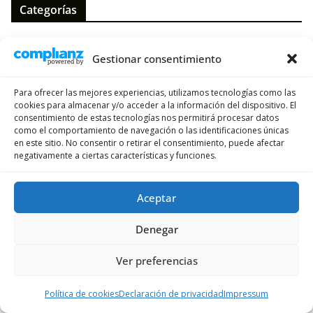
Categorías
Blog
Gestionar consentimiento
Emigrar
Esquiar en Suiza
Para ofrecer las mejores experiencias, utilizamos tecnologías como las
cookies para almacenar y/o acceder a la información del dispositivo. El
Navajas
consentimiento de estas tecnologías nos permitirá procesar datos
como el comportamiento de navegación o las identificaciones únicas
Noticias
en este sitio. No consentir o retirar el consentimiento, puede afectar
negativamente a ciertas características y funciones.
Ofertas y promociones
Seguro médico
Aceptar
Tienda
Denegar
Trámites
Viajar
Ver preferencias
Vivienda
Política de cookies
Declaración de privacidad
Impressum
Vivir