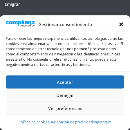
Emigrar
Esquiar en Suiza
Gestionar consentimiento
Navajas
Para ofrecer las mejores experiencias, utilizamos tecnologías como las
Noticias
cookies para almacenar y/o acceder a la información del dispositivo. El
consentimiento de estas tecnologías nos permitirá procesar datos
Ofertas y promociones
como el comportamiento de navegación o las identificaciones únicas
en este sitio. No consentir o retirar el consentimiento, puede afectar
negativamente a ciertas características y funciones.
Seguro médico
Tienda
Aceptar
Trámites
Denegar
Viajar
Ver preferencias
Vivienda
Política de cookies
Declaración de privacidad
Impressum
Vivir