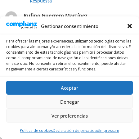
Respuesta
Rufino Guerrero Martínez
Gestionar consentimiento
el 5 de mayo de 2025 a las 20:11
Enlace permanente
Rufino. Buenas tardes yo soy residente en
Para ofrecer las mejores experiencias, utilizamos tecnologías como las
cookies para almacenar y/o acceder a la información del dispositivo. El
Suiza y quiero llevar mi coche definitivo a
consentimiento de estas tecnologías nos permitirá procesar datos
España puesto que me voy a empadronar en
como el comportamiento de navegación o las identificaciones únicas
en este sitio. No consentir o retirar el consentimiento, puede afectar
España. Me han dicho en el consulado español
negativamente a ciertas características y funciones.
en Zurich que con la baja consular no tengo
que pagar aduanas, es eso cierto? Gracias
Aceptar
Respuesta
Denegar
Jo
Ver preferencias
el 3 de mayo de 2025 a las 09:51
Enlace permanente
Política de cookies
Declaración de privacidad
Impressum
Buenas,