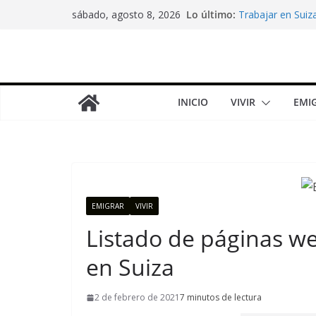
Saltar
Lo último:
Trabajar en Suiza
sábado, agosto 8, 2026
al
Cómo redactar un
guía completa
contenido
Factura de la luz 
La cesta de la c
Trabajar en Suiz
INICIO
VIVIR
EMI
EMIGRAR
VIVIR
Listado de páginas we
en Suiza
2 de febrero de 2021
7 minutos de lectura