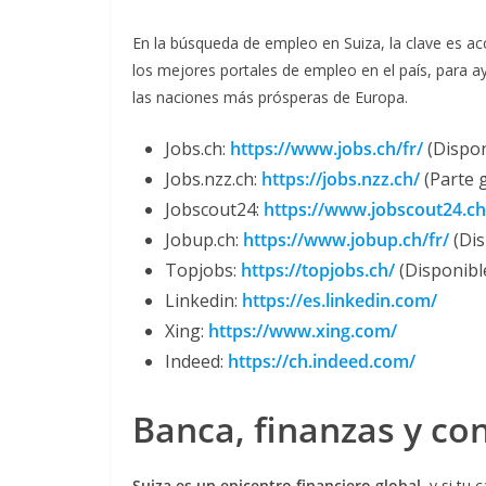
En la búsqueda de empleo en Suiza, la clave es a
los mejores portales de empleo en el país, para a
las naciones más prósperas de Europa.
Jobs.ch:
https://www.jobs.ch/fr/
(Dispon
Jobs.nzz.ch:
https://jobs.nzz.ch/
(Parte 
Jobscout24:
https://www.jobscout24.ch
Jobup.ch:
https://www.jobup.ch/fr/
(Dis
Topjobs:
https://topjobs.ch/
(Disponibl
Linkedin:
https://es.linkedin.com/
Xing:
https://www.xing.com/
Indeed:
https://ch.indeed.com/
Banca, finanzas y co
Suiza es un epicentro financiero global,
y si tu 