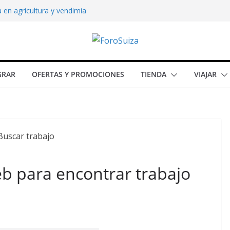
 en agricultura y vendimia
 CV y una carta de motivación en Suiza: la
en Suiza: análisis real
ompra en Suiza y en España en 2025
a en la temporada de invierno
GRAR
OFERTAS Y PROMOCIONES
TIENDA
VIAJAR
b para encontrar trabajo