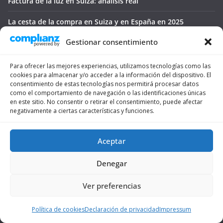
Factura de la luz en Suiza: análisis real
La cesta de la compra en Suiza y en España en 2025
Gestionar consentimiento
Trabajar en Suiza en la temporada de invierno
Trabajar en Suiza en agricultura y vendimia
Para ofrecer las mejores experiencias, utilizamos tecnologías como las
cookies para almacenar y/o acceder a la información del dispositivo. El
Categorías
consentimiento de estas tecnologías nos permitirá procesar datos
como el comportamiento de navegación o las identificaciones únicas
en este sitio. No consentir o retirar el consentimiento, puede afectar
Blog
negativamente a ciertas características y funciones.
Emigrar
Aceptar
Esquiar en Suiza
Denegar
Navajas
Ver preferencias
Noticias
Política de cookies
Declaración de privacidad
Impressum
Ofertas y promociones