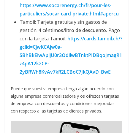
https://www.socarenergy.ch/fr/pour-les-
particuliers/socar-card-private.html#apercu
Tamoil: Tarjeta gratuita y sin gastos de
gestión.
4 céntimos/litro de descuento.
Pago
con la tarjeta Tamoil.
https://cards.tamoil.ch/?
gclid=CjwKCAjw0a-
SBhBkEiwApljU0r3OdilwBTnktPIDBqojmagR1
z4pA12k2CP-
2yBRWh8KvAv7kR2LCBoC7JkQAvD_BwE
Puede que vuestra empresa tenga algún acuerdo con
alguna empresa comercializadora y os ofrezcan tarjetas
de empresa con descuentos y condiciones mejoradas
con respecto a las tarjetas de clientes privados.