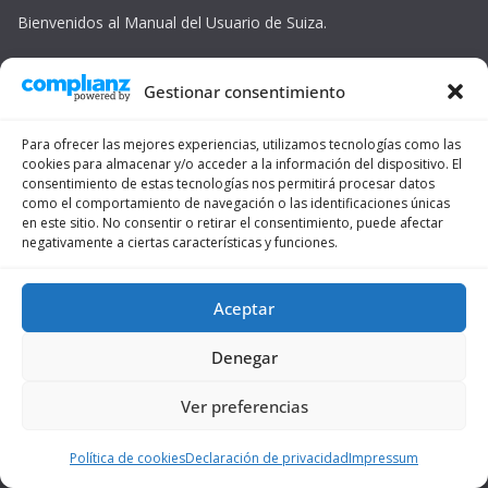
Bienvenidos al Manual del Usuario de Suiza.
Gestionar consentimiento
Para ofrecer las mejores experiencias, utilizamos tecnologías como las
cookies para almacenar y/o acceder a la información del dispositivo. El
consentimiento de estas tecnologías nos permitirá procesar datos
como el comportamiento de navegación o las identificaciones únicas
en este sitio. No consentir o retirar el consentimiento, puede afectar
negativamente a ciertas características y funciones.
Aceptar
Posts más recientes
Denegar
Ver preferencias
Cómo redactar un CV y una carta de motivación en Suiza: la
guía completa
Política de cookies
Declaración de privacidad
Impressum
Factura de la luz en Suiza: análisis real