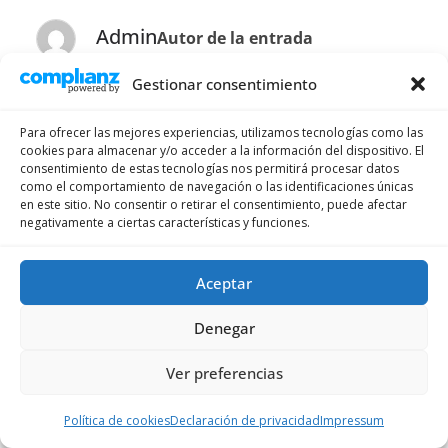
Admin
Autor de la entrada
el 25 de enero de 2025 a las 14:07
Enlace permanente
Gestionar consentimiento
Hola Ricardo,
Para ofrecer las mejores experiencias, utilizamos tecnologías como las
Podrías mandarnos una captura de pantalla
cookies para almacenar y/o acceder a la información del dispositivo. El
consentimiento de estas tecnologías nos permitirá procesar datos
a
info@forosuiza.com
para ayudarte con el
como el comportamiento de navegación o las identificaciones únicas
problema.
en este sitio. No consentir o retirar el consentimiento, puede afectar
negativamente a ciertas características y funciones.
No entendemos la pregunta relativaa la
validez de los 40 francos. ¿Podrías
Aceptar
reformular la pregunta? Gracias.
Denegar
Déjanos un mensaje y te ayudamos.
Ver preferencias
Un saludo.
Política de cookies
Declaración de privacidad
Impressum
Respuesta